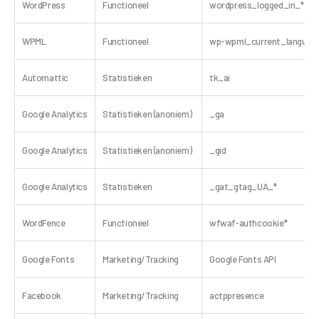
WordPress
Functioneel
wordpress_logged_in_*
WPML
Functioneel
wp-wpml_current_languag
Automattic
Statistieken
tk_ai
Google Analytics
Statistieken (anoniem)
_ga
Google Analytics
Statistieken (anoniem)
_gid
Google Analytics
Statistieken
_gat_gtag_UA_*
WordFence
Functioneel
wfwaf-authcookie*
Google Fonts
Marketing/Tracking
Google Fonts API
Facebook
Marketing/Tracking
actppresence