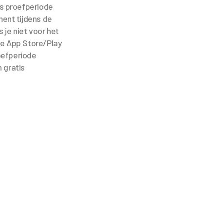
s proefperiode
ent tijdens de
 je niet voor het
de App Store/Play
oefperiode
n gratis