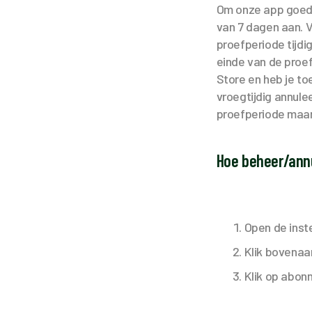
Om onze app goed 
van 7 dagen aan. 
proefperiode tijdig
einde van de proe
Store en heb je to
vroegtijdig annulee
proefperiode maar
Hoe beheer/annu
Open de inst
Klik bovenaa
Klik op abo