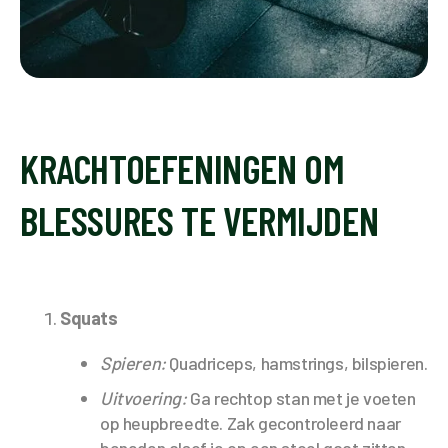
KRACHTOEFENINGEN OM
BLESSURES TE VERMIJDEN
Squats
Spieren:
Quadriceps, hamstrings, bilspieren.
Uitvoering:
Ga rechtop stan met je voeten
op heupbreedte. Zak gecontroleerd naar
beneden alsof je op een stoel gaat zitten.