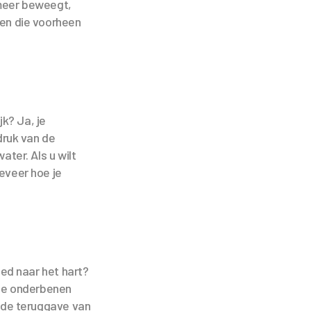
 meer beweegt,
nsen die voorheen
k? Ja, je
druk van de
ter. Als u wilt
eveer hoe je
oed naar het hart?
 de onderbenen
r de teruggave van