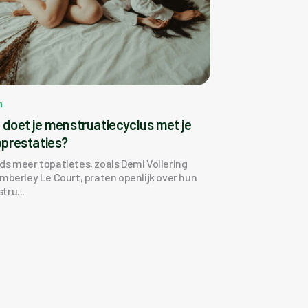
h
 doet je menstruatiecyclus met je
pprestaties?
ds meer topatletes, zoals Demi Vollering
imberley Le Court, praten openlijk over hun
tru...