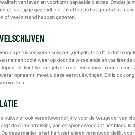
kwaliteit van leven en voorkomt bepaalde ziektes. Omdat je
tief effect op je gezondheid. Dit effect is het grootst bij me
n of veel zittend hebben gezeten.
VELSCHIJVEN
rden je tussenwervelschijven „gehydrateerd”. Is dat mogelij
ven nemen vocht weer op door de wisselende en variërende 
t lopen. Je kunt het vergelijken met een spons in een emmer wa
water opneemt, moet u deze eerst uitwringen. Dit is ook ong
ven werken.
LATIE
pe kuitspier ook verantwoordelijk is voor de terugvoer van bl
zorgt de samentrekking van de spier ervoor dat het bloed in
Op deze manier is het hart niet alleen verantwoordelijk voo