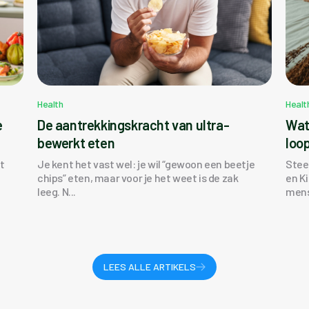
Health
Healt
e
De aantrekkingskracht van ultra-
Wat
g
bewerkt eten
loo
t
Je kent het vast wel: je wil “gewoon een beetje
Stee
chips” eten, maar voor je het weet is de zak
en K
leeg. N...
mens
LEES ALLE ARTIKELS