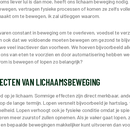
oms liever lui is dan moe, heeft ons lichaam beweging nodig
 bewegen, vertragen fysieke processen of komen ze zelfs volled
maakt om te bewegen, ik zal uitleggen waarom.
aren constant in beweging om te overleven, voedsel te ver
n ook dat we voldoende moeten bewegen om gezond te blijv
 we veel inactiever dan voorheen. We hoeven bijvoorbeeld al
om ons van eten te voorzien en door automatisering hebben w
rom is bewegen of lopen zo belangrijk?
FECTEN VAN LICHAAMSBEWEGING
d op je lichaam. Sommige effecten zijn direct merkbaar, an
op de lange termijn. Lopen versnelt bijvoorbeeld je hartslag,
lheid. Lopen verhoogt ook je fysieke conditie omdat je spi
eren meer zuurstof zullen opnemen. Als je vaker gaat lopen, z
 en bepaalde bewegingen makkelijker kunt uitvoeren dan vo