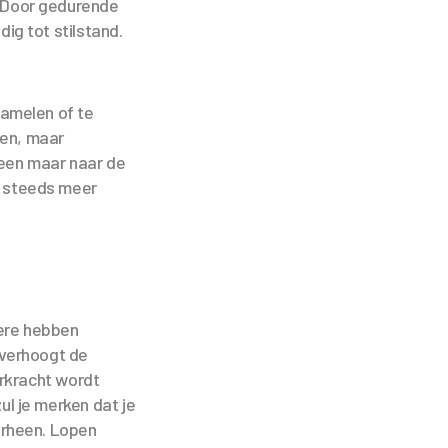
. Door gedurende
ig tot stilstand.
zamelen of te
en, maar
leen maar naar de
e steeds meer
dere hebben
 verhoogt de
erkracht wordt
ul je merken dat je
orheen. Lopen