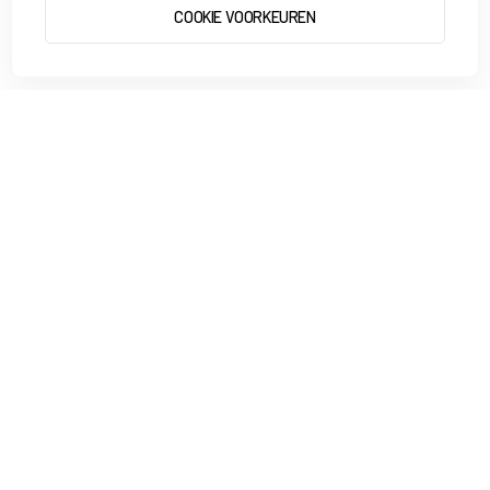
COOKIE VOORKEUREN
START 2 RUN
GA AAN DE SLAG
4,8
uit meer dan 7.000 reviews