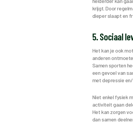
helderder kan gaa
krijgt. Door regelm
dieper slaapt en f
5. Sociaal le
Het kan je ook mo
anderen ontmoeten 
Samen sporten heef
een gevoel van sa
met depressie en/
Niet enkel fysiek m
activiteit gaan de
Het kan zorgen voo
dan samen deeln