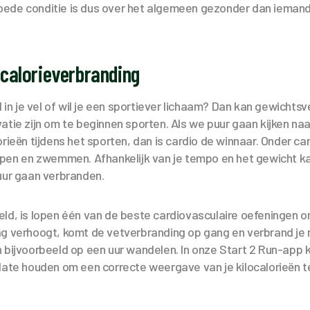
ede conditie is dus over het algemeen gezonder dan ieman
e calorieverbranding
d in je vel of wil je een sportiever lichaam? Dan kan gewichtsv
atie zijn om te beginnen sporten. Als we puur gaan kijken na
rieën tijdens het sporten, dan is cardio de winnaar. Onder car
open en zwemmen. Afhankelijk van je tempo en het gewicht kan
 uur gaan verbranden.
ld, is lopen één van de beste cardiovasculaire oefeningen om
ag verhoogt, komt de vetverbranding op gang en verbrand je 
 bijvoorbeeld op een uur wandelen. In onze Start 2 Run-app k
date houden om een correcte weergave van je kilocalorieën te