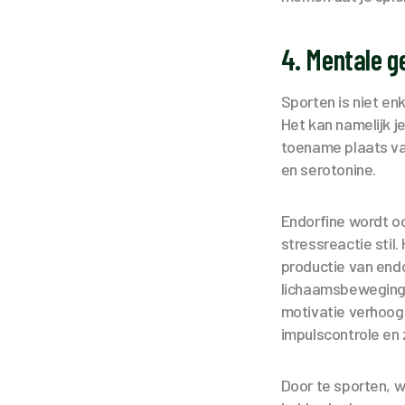
4. Mentale g
Sporten is niet en
Het kan namelijk j
toename plaats va
en serotonine.
Endorfine wordt o
stressreactie stil.
productie van endo
lichaamsbeweging 
motivatie verhoogt
impulscontrole en
Door te sporten, 