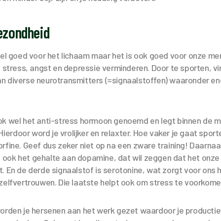
ezondheid
kel goed voor het lichaam maar het is ook goed voor onze me
e stress, angst en depressie verminderen. Door te sporten, vi
n diverse neurotransmitters (=signaalstoffen) waaronder en
ok wel het anti-stress hormoon genoemd en legt binnen de m
 Hierdoor word je vrolijker en relaxter. Hoe vaker je gaat spor
rfine. Geef dus zeker niet op na een zware training! Daarna
ook het gehalte aan dopamine, dat wil zeggen dat het onze
. En de derde signaalstof is serotonine, wat zorgt voor ons 
 zelfvertrouwen. Die laatste helpt ook om stress te voorkom
worden je hersenen aan het werk gezet waardoor je productie