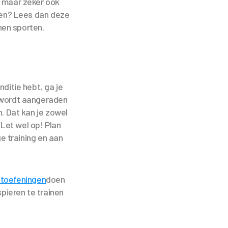
t maar zeker ook
gen? Lees dan deze
nnen sporten.
ditie hebt, ga je
r wordt aangeraden
. Dat kan je zowel
Let wel op! Plan
e training en aan
htoefeningen
doen
pieren te trainen