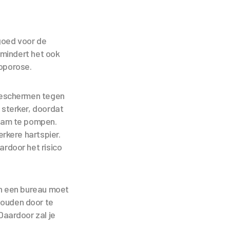
 goed voor de
rmindert het ook
eoporose.
 beschermen tegen
 sterker, doordat
haam te pompen.
erkere hartspier.
ardoor het risico
an een bureau moet
 houden door te
Daardoor zal je