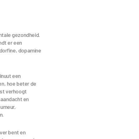
ntale gezondheid.
ndt er een
dorfine, dopamine
inuut een
ten, hoe beter de
ast verhoogt
 aandacht en
humeur,
en.
ver bent en