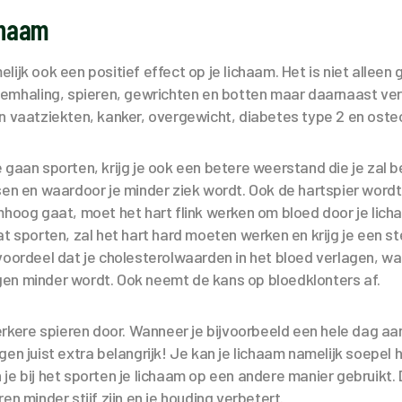
chaam
lijk ook een positief effect op je lichaam. Het is niet alleen
demhaling, spieren, gewrichten en botten maar daarnaast ve
en vaatziekten, kanker, overgewicht, diabetes type 2 en ost
 gaan sporten, krijg je ook een betere weerstand die je zal
sen en waardoor je minder ziek wordt. Ook de hartspier wordt
mhoog gaat, moet het hart flink werken om bloed door je lic
at sporten, zal het hart hard moeten werken en krijg je een st
voordeel dat je cholesterolwaarden in het bloed verlagen, wa
en minder wordt. Ook neemt de kans op bloedklonters af.
terkere spieren door. Wanneer je bijvoorbeeld een hele dag a
gen juist extra belangrijk! Je kan je lichaam namelijk soepel
je bij het sporten je lichaam op een andere manier gebruikt. 
en minder stijf zijn en je houding verbetert.