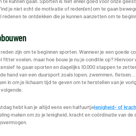
 te kunnen gaan. Sporten is niet enkel goed voor onze gees
Vind je niet echt de motivatie of reden(en) om te gaan bewe
l redenen te ontdekken die je kunnen aanzetten om te begi
opbouwen
 reden zijn om te beginnen sporten. Wanneer je een goede con
el fitter voelen, maar hoe bouw je nu je conditie op? Hiervoo
ensief te gaan sporten en dagelijks 10.000 stappen te zetten
n de hand van een duursport zoals lopen, zwemmen, fietsen… 
n in om je lichaam tijd te geven om te herstellen van je vorig
 volgende.
tdag hebt kan je altijd eens een halfuurtje
lenigheid- of krac
ling maken om zo je lenigheid, kracht en coördinatie van de s
ngsvermogen.