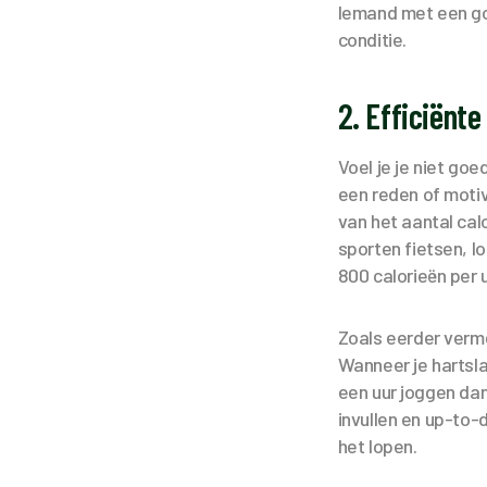
Iemand met een go
conditie.
2. Efficiënt
Voel je je niet goe
een reden of motiv
van het aantal calo
sporten fietsen, l
800 calorieën per
Zoals eerder verme
Wanneer je hartsl
een uur joggen dan
invullen en up-to-
het lopen.