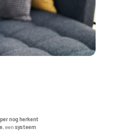
mper nog herkent
e
, een
systeem