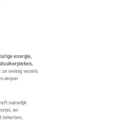
urige energie,
edsuikerpieken,
 ze weinig vezels
len amper
eeft namelijk
rstel, en
t tekorten,