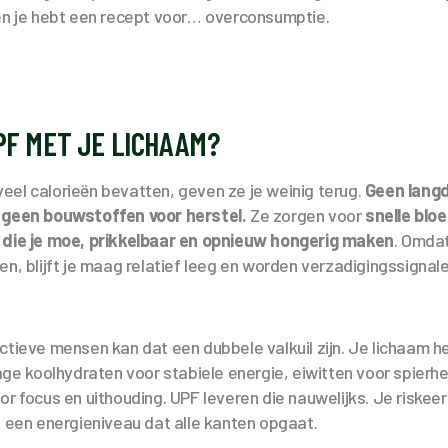
 en je hebt een recept voor… overconsumptie.
PF MET JE LICHAAM?
el calorieën bevatten, geven ze je weinig terug.
Geen langd
 geen bouwstoffen voor herstel.
Ze zorgen voor
snelle blo
 die je moe, prikkelbaar en opnieuw hongerig maken
. Omdat
en, blijft je maag relatief leeg en worden verzadigingssigna
ctieve mensen kan dat een dubbele valkuil zijn. Je lichaam h
rage koolhydraten voor stabiele energie, eiwitten voor spierhe
or focus en uithouding. UPF leveren die nauwelijks. Je riskeer
n een energieniveau dat alle kanten opgaat.