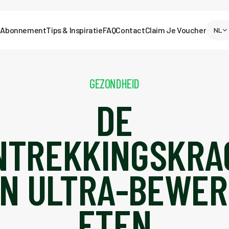
Abonnement
Tips & Inspiratie
FAQ
Contact
Claim Je Voucher
NL
GEZONDHEID
DE
NTREKKINGSKRA
N ULTRA-BEWE
ETEN