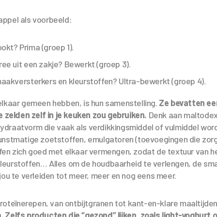
ppel als voorbeeld:
kt? Prima (groep 1).
ee uit een zakje? Bewerkt (groep 3).
aakversterkers en kleurstoffen? Ultra-bewerkt (groep 4).
elkaar gemeen hebben, is hun samenstelling.
Ze bevatten een
e zelden zelf in je keuken zou gebruiken.
Denk aan maltodext
draatvorm die vaak als verdikkingsmiddel of vulmiddel wordt
unstmatige zoetstoffen, emulgatoren (toevoegingen die zorg
fen zich goed met elkaar vermengen, zodat de textuur van h
, kleurstoffen… Alles om de houdbaarheid te verlengen, de sm
jou te verleiden tot meer, meer en nog eens meer.
proteïnerepen, van ontbijtgranen tot kant-en-klare maaltijden
g.
Zelfs producten die “gezond” lijken, zoals light-yoghurt 