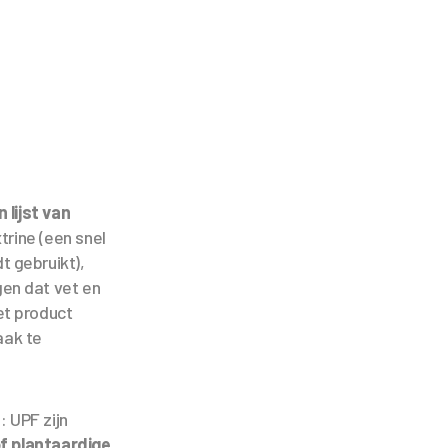
 lijst van
rine (een snel
 gebruikt),
en dat vet en
et product
aak te
: UPF zijn
of plantaardige