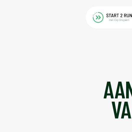
AA
VA