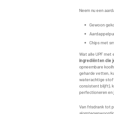
Neem nu een aarda
Gewoon gekoo
Aardappelpur
Chips met sm
Wat alle UPF met 
ingrediënten die j
opneembare koolhy
geharde vetten, k
waterachtige stof
consistent blijft)
perfectioneren en 
Van frisdrank tot 
alomtegenwoordi