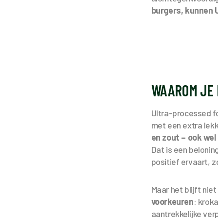
burgers, kunnen U
WAAROM JE 
Ultra-processed f
met een extra lek
en zout – ook wel
Dat is een belonin
positief ervaart, 
Maar het blijft nie
voorkeuren
: krok
aantrekkelijke ver