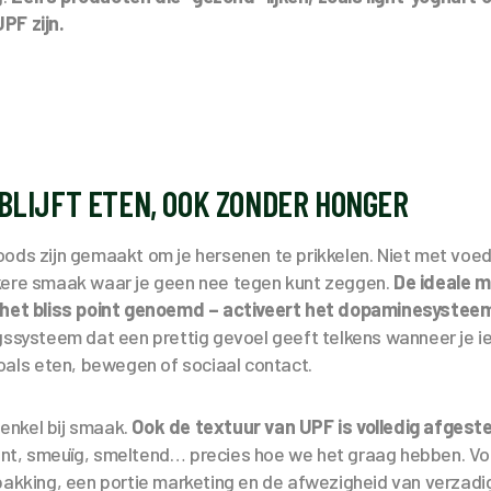
PF zijn.
BLIJFT ETEN, OOK ZONDER HONGER
oods zijn gemaakt om je hersenen te prikkelen. Niet met vo
kere smaak waar je geen nee tegen kunt zeggen.
De ideale m
 het bliss point genoemd – activeert het dopaminesysteem
gssysteem dat een prettig gevoel geeft telkens wanneer je ie
zoals eten, bewegen of sociaal contact.
t enkel bij smaak.
Ook de textuur van UPF is volledig afges
ant, smeuïg, smeltend… precies hoe we het graag hebben. V
pakking, een portie marketing en de afwezigheid van verzadi