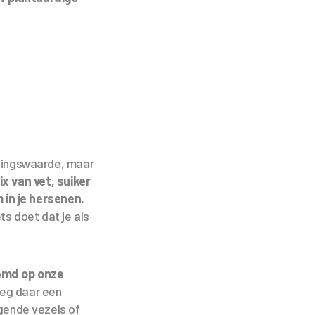
edingswaarde, maar
ix van vet, suiker
 in je hersenen.
ts doet dat je als
temd op onze
oeg daar een
gende vezels of