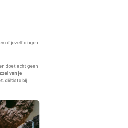
en of jezelf dingen
 en doet echt geen
zzel van je
, diëtiste bij